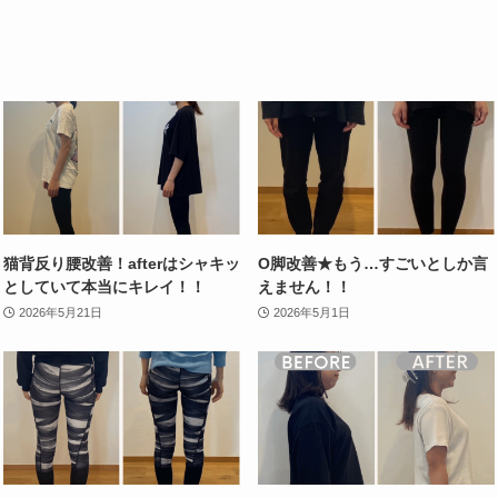
猫背反り腰改善！afterはシャキッ
O脚改善★もう…すごいとしか言
としていて本当にキレイ！！
えません！！
2026年5月21日
2026年5月1日