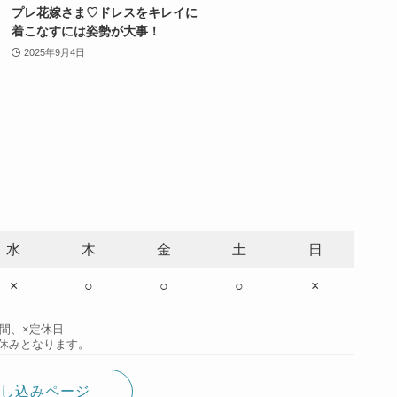
プレ花嫁さま♡ドレスをキレイに
着こなすには姿勢が大事！
2025年9月4日
水
木
金
土
日
×
○
○
○
×
時間、×定休日
休みとなります。
し込みページ