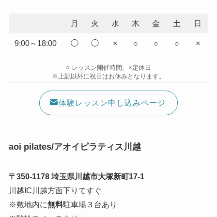
月
火
水
木
金
土
日
9:00～18:00
◯
◯
×
○
○
○
×
○ レッスン開催時間、×定休日
※上記以外に祝日はお休みとなります。
体験レッスン申し込みページ
aoi pilates/アオイピラティス川越
〒350-1178 埼玉県川越市大塚新町17-1
川越IC川越方面下りてすぐ
※敷地内に
無料
駐車場３台あり