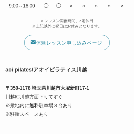
9:00～18:00
◯
◯
×
○
○
○
×
○ レッスン開催時間、×定休日
※上記以外に祝日はお休みとなります。
体験レッスン申し込みページ
aoi pilates/アオイピラティス川越
〒350-1178 埼玉県川越市大塚新町17-1
川越IC川越方面下りてすぐ
※敷地内に
無料
駐車場３台あり
※駐輪スペースあり