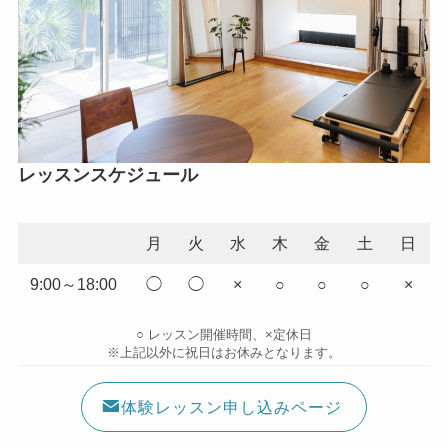
レッスンスケジュール
月
火
水
木
金
土
日
9:00～18:00
◯
◯
×
○
○
○
×
○ レッスン開催時間、×定休日
※上記以外に祝日はお休みとなります。
体験レッスン申し込みページ