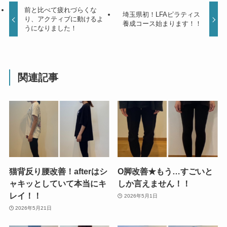
前と比べて疲れづらくな
埼玉県初！LFAピラティス
り、アクティブに動けるよ
養成コース始まります！！
うになりました！
関連記事
猫背反り腰改善！afterはシ
O脚改善★もう…すごいと
ャキッとしていて本当にキ
しか言えません！！
レイ！！
2026年5月1日
2026年5月21日