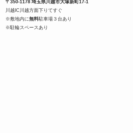
〒350-1178 埼玉県川越市大塚新町17-1
川越IC川越方面下りてすぐ
※敷地内に
無料
駐車場３台あり
※駐輪スペースあり