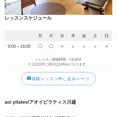
レッスンスケジュール
月
火
水
木
金
土
日
9:00～18:00
◯
◯
×
○
○
○
×
○ レッスン開催時間、×定休日
※上記以外に祝日はお休みとなります。
体験レッスン申し込みページ
aoi pilates/アオイピラティス川越