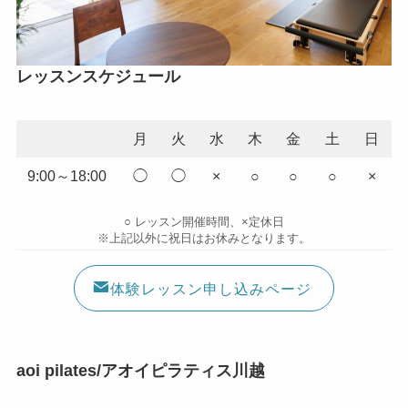
レッスンスケジュール
月
火
水
木
金
土
日
9:00～18:00
◯
◯
×
○
○
○
×
○ レッスン開催時間、×定休日
※上記以外に祝日はお休みとなります。
体験レッスン申し込みページ
aoi pilates/アオイピラティス川越