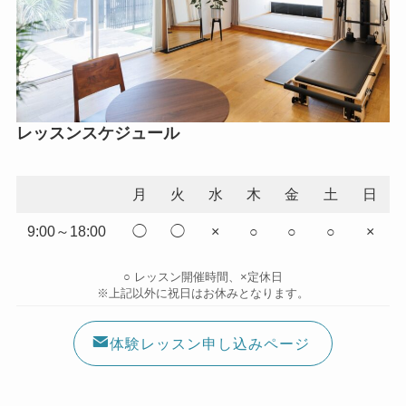
レッスンスケジュール
月
火
水
木
金
土
日
9:00～18:00
◯
◯
×
○
○
○
×
○ レッスン開催時間、×定休日
※上記以外に祝日はお休みとなります。
体験レッスン申し込みページ